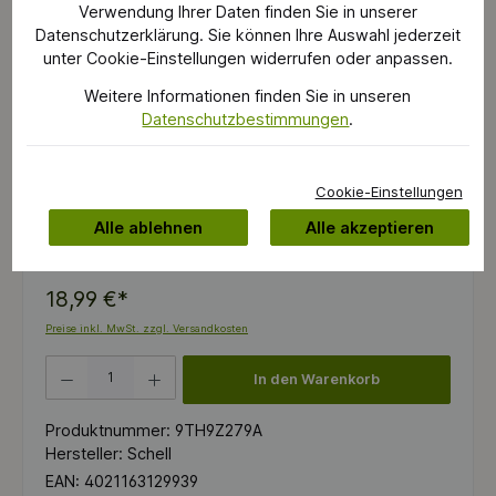
Verwendung Ihrer Daten finden Sie in unserer
Datenschutzerklärung. Sie können Ihre Auswahl jederzeit
unter Cookie-Einstellungen widerrufen oder anpassen.
Weitere Informationen finden Sie in unseren
Datenschutzbestimmungen
.
Cookie-Einstellungen
Alle ablehnen
Alle akzeptieren
Sofort verfügbar, Lieferzeit: 2 - 4 Tage
18,99 €*
Preise inkl. MwSt. zzgl. Versandkosten
Produkt Anzahl: Gib den gewünschten Wert ein oder benutze die Schaltflächen um die 
In den Warenkorb
Produktnummer:
9TH9Z279A
Hersteller:
Schell
EAN:
4021163129939