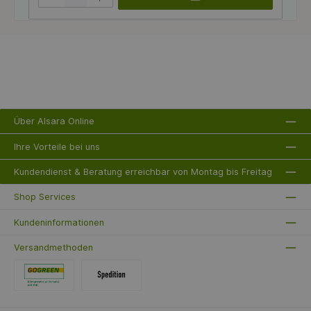
ausgestattet, das Langlebigkeit und Widerstandsfähigkeit
garantiert. Die Schlauchführung aus hochwertigem, weißem
Kunststoff schützt den Schlauch und der schwarze Gummi-
Schlauchstopper sorgt dafür, dass der Schlauch sicher in
Position bleibt. Darüber hinaus bietet die GEKA® plus
Winkeldreharmatur mit 90° aus Messing eine hohe
Flexibilität bei der Nutzung. Mit Abmessungen von 52,5 x
50,5 x 21 cm und einem Gewicht von 15 kg ist der
Schlauchaufroller PA20 kompakt und leicht zu handhaben.
Er bietet Platz für Schläuche mit einem Durchmesser von 13
mm (1/2") bis zu 25 m oder 19 mm (3/4") bis zu 20 m. Der
maximal zulässige Betriebsdruck beträgt 20 bar, wodurch er
Über Alsara Online
sich ideal für die Verwendung mit Wasser eignet. Vertrauen
Sie auf die Qualität der Marke GEKA und bringen Sie einen
Hauch von Professionalität in Ihren Arbeitsalltag. Der
Ihre Vorteile bei uns
Schlauchaufroller PA20 ist die perfekte Wahl für alle, die
Wert auf einfache Handhabung und langlebige Materialien
legen.
Kundendienst & Beratung erreichbar von Montag bis Freitag
Shop Services
Kundeninformationen
Versandmethoden