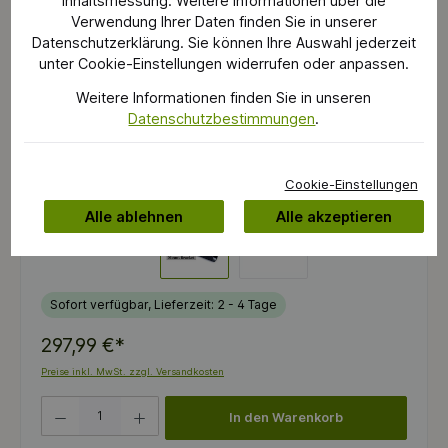
Inhaltsmessung. Weitere Informationen über die
Verwendung Ihrer Daten finden Sie in unserer
Datenschutzerklärung. Sie können Ihre Auswahl jederzeit
unter Cookie-Einstellungen widerrufen oder anpassen.
Weitere Informationen finden Sie in unseren
Datenschutzbestimmungen
.
Cookie-Einstellungen
Alle ablehnen
Alle akzeptieren
Sofort verfügbar, Lieferzeit: 2 - 4 Tage
297,99 €*
Preise inkl. MwSt. zzgl. Versandkosten
Produkt Anzahl: Gib den gewünschten Wert ein oder benutze die Schaltflächen um die 
In den Warenkorb