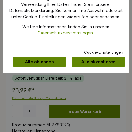
Verwendung Ihrer Daten finden Sie in unserer
Datenschutzerklärung. Sie können Ihre Auswahl jederzeit
unter Cookie-Einstellungen widerrufen oder anpassen.
Weitere Informationen finden Sie in unseren
Datenschutzbestimmungen
.
Cookie-Einstellungen
Alle ablehnen
Alle akzeptieren
Sofort verfügbar, Lieferzeit: 2 - 4 Tage
28,99 €*
Preise inkl. MwSt. zzgl. Versandkosten
Produkt Anzahl: Gib den gewünschten Wert ein oder benutze die Schaltflächen um die 
In den Warenkorb
Produktnummer:
5L7X83F9Q
Hersteller:
Hansgrohe