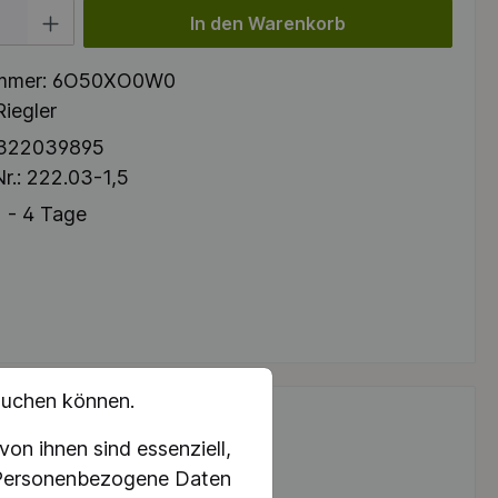
 Gib den gewünschten Wert ein oder benutze die Schaltflächen um die Anzah
In den Warenkorb
mmer:
6O50XO0W0
Riegler
322039895
r.:
222.03-1,5
 - 4 Tage
suchen können.
on ihnen sind essenziell,
. Personenbezogene Daten