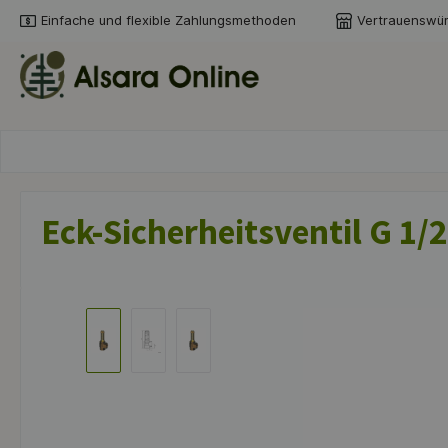
Einfache und flexible Zahlungsmethoden
Vertrauenswür
springen
Zur Hauptnavigation springen
Eck-Sicherheitsventil G 1/
Bildergalerie überspringen