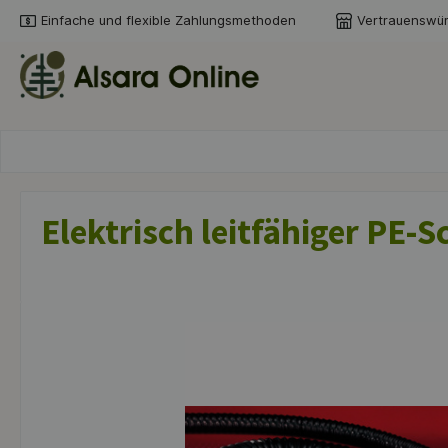
Einfache und flexible Zahlungsmethoden
Vertrauenswür
springen
Zur Hauptnavigation springen
Elektrisch leitfähiger PE-
Bildergalerie überspringen