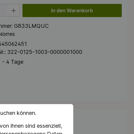
 Gib den gewünschten Wert ein oder benutze die Schaltflächen um die Anzah
In den Warenkorb
mmer:
G833LMQUC
Norres
645062451
r.:
322-0125-1003-0000001000
 - 4 Tage
suchen können.
on ihnen sind essenziell,
. Personenbezogene Daten