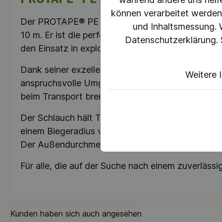
können verarbeitet werden (
Der PROTAPE® PE 322 EC ist ein leichtgewichtig
und Inhaltsmessung. W
10 m. Er ist die perfekte Wahl für eine Vielzah
Datenschutzerklärung. 
den Einsatz in explosionsgefährdeten Bereichen o
Dank seiner exzellenten Chemikalienbeständigkei
Weitere 
anspruchsvolle Umgebungen. Mit einem Durchgan
beim Transport brennbarer Stäube und Flüssigkei
Der Schlauch hält Temperaturen von -35°C bis 80
einem Biegeradius von nur 71 mm und einem Gewic
Der Außendurchmesser beträgt 133 mm, was ihn 
Für alle, die auf der Suche nach einem zuverläss
Kunden haben sich auch angesehen