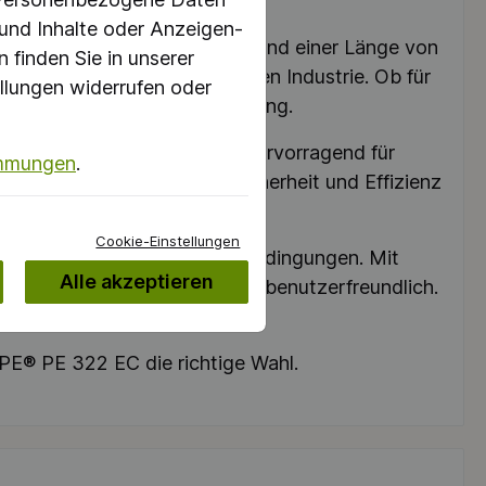
 und Inhalte oder Anzeigen-
inem Durchmesser von 125 mm und einer Länge von
 finden Sie in unserer
ugung sowie in der chemischen Industrie. Ob für
llungen widerrufen oder
ibilität und einfache Handhabung.
n eignet sich der Schlauch hervorragend für
immungen
.
er PROTAPE® PE 322 EC Sicherheit und Effizienz
Cookie-Einstellungen
Einsatz, selbst in extremen Bedingungen. Mit
Alle akzeptieren
ktisch, sondern auch äußerst benutzerfreundlich.
t.
APE® PE 322 EC die richtige Wahl.