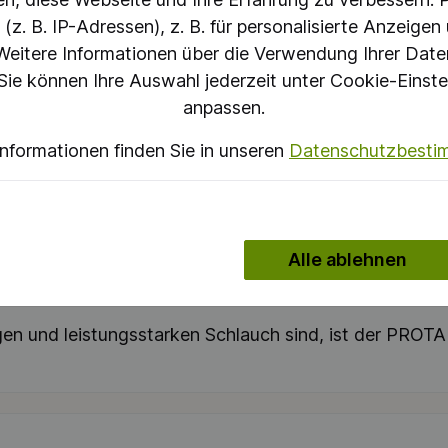
z. B. IP-Adressen), z. B. für personalisierte Anzeigen
er, elektrisch leitfähiger Polyethylenschlauch mit e
eitere Informationen über die Verwendung Ihrer Daten
l von Anwendungen in den Bereichen Gas- und Staubabsa
Sie können Ihre Auswahl jederzeit unter Cookie-Einste
der in der Galvanik, dieser Schlauch bietet hohe Flex
anpassen.
t sowie seiner Resistenz gegenüber Laugen und Säure
Informationen finden Sie in unseren
Datenschutzbest
gswiderstand von weniger als 10³ Ω gewährleistet d
ten.
°C stand und eignet sich somit für den ganzjährigen 
Alle ablehnen
ht von nur 0,470 kg/m ist der Schlauch nicht nur pra
zu einer idealen Lösung für viele Anwendungen mach
igen und leistungsstarken Schlauch sind, ist der PROT