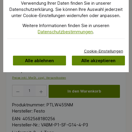
Verwendung Ihrer Daten finden Sie in unserer
Datenschutzerklärung. Sie können Ihre Auswahl jederzeit
unter Cookie-Einstellungen widerrufen oder anpassen.
Weitere Informationen finden Sie in unseren
Datenschutzbestimmungen
.
Cookie-Einstellungen
Sofort verfügbar, Lieferzeit: 2 - 4 Tage
Alle ablehnen
Alle akzeptieren
159,99 €*
Preise inkl. MwSt. zzgl. Versandkosten
Produkt Anzahl: Gib den gewünschten Wert ein oder benutze die Schaltflächen um die 
In den Warenkorb
Produktnummer:
PTLW455NM
Hersteller:
Festo
EAN:
4052568180256
Hersteller-Nr.:
VABM-P1-SF-G14-4-P3