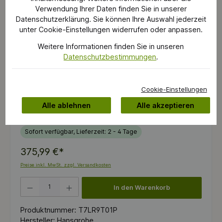
Verwendung Ihrer Daten finden Sie in unserer
Datenschutzerklärung. Sie können Ihre Auswahl jederzeit
unter Cookie-Einstellungen widerrufen oder anpassen.
Weitere Informationen finden Sie in unseren
Datenschutzbestimmungen
.
Cookie-Einstellungen
Alle ablehnen
Alle akzeptieren
Sofort verfügbar, Lieferzeit: 2 - 4 Tage
375,99 €*
Preise inkl. MwSt. zzgl. Versandkosten
Produkt Anzahl: Gib den gewünschten Wert ein oder benutze die Schaltflächen um die 
In den Warenkorb
Produktnummer:
T7LR9T01P
Hersteller:
Hansgrohe