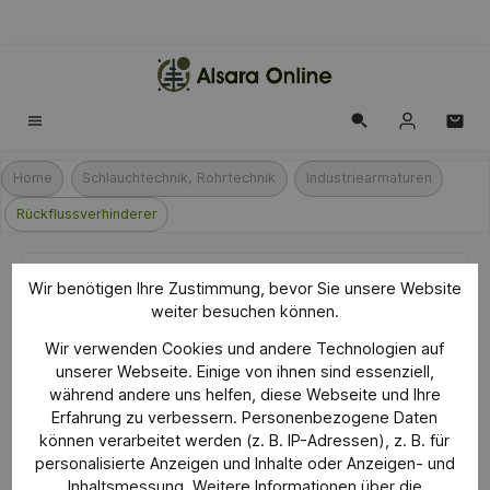
alt springen
Home
Schlauchtechnik, Rohrtechnik
Industriearmaturen
Rückflussverhinderer
Ecostat Select Chrom
Wir benötigen Ihre Zustimmung, bevor Sie unsere Website
weiter besuchen können.
Rückflussverhinderer - Weiß
Wir verwenden Cookies und andere Technologien auf
unserer Webseite. Einige von ihnen sind essenziell,
während andere uns helfen, diese Webseite und Ihre
Erfahrung zu verbessern. Personenbezogene Daten
Bildergalerie überspringen
können verarbeitet werden (z. B. IP-Adressen), z. B. für
personalisierte Anzeigen und Inhalte oder Anzeigen- und
Inhaltsmessung. Weitere Informationen über die