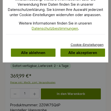
Verwendung Ihrer Daten finden Sie in unserer
Datenschutzerklärung. Sie können Ihre Auswahl jederzeit
unter Cookie-Einstellungen widerrufen oder anpassen.
Weitere Informationen finden Sie in unseren
Datenschutzbestimmungen
.
Cookie-Einstellungen
Alle ablehnen
Alle akzeptieren
Sofort verfügbar, Lieferzeit: 2 - 4 Tage
369,99 €*
Preise inkl. MwSt. zzgl. Versandkosten
Produkt Anzahl: Gib den gewünschten Wert ein oder benutze die Schaltflächen um die 
In den Warenkorb
Produktnummer:
2Z0W75Q6P
Hersteller:
Hansgrohe