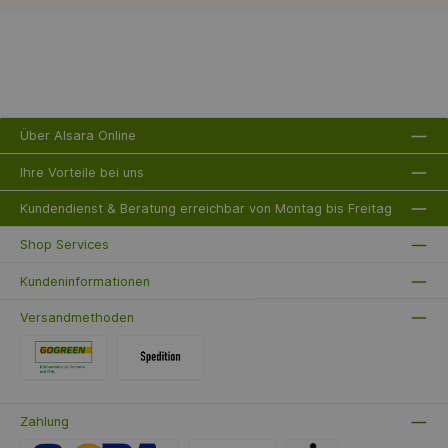
Dichttechnologie sorgt der Dichtkolben mit seinem
massiven Messingkern für eine zuverlässige Abdichtung,
während die EPDM-Ummantelung Dichtungen mit
Selbstreinigungseigenschaften bietet. Ergonomisches
Handrad aus glasfaserverstärktem Kunststoff erleichtert die
Bedienung und gewährleistet eine mühelose Handhabung.
Ein weiterer Vorteil des QUICKTURN Kolbenventils ist die
totraumfreie Bauweise, die es wartungsfrei macht und einen
langlebigen Einsatz ohne Einschränkungen ermöglicht. Mit
Über Alsara Online
einem zeitlos-kompakten Design passt es sich perfekt den
Gegebenheiten jeder Installation an. Bitte beachten Sie,
dass das Zubehör, wie Dämmschalen oder
Ihre Vorteile bei uns
Probenahmeventile, nicht im Lieferumfang enthalten ist,
aber auf Anfrage gerne verfügbar gemacht werden kann.
Kundendienst & Beratung erreichbar von Montag bis Freitag
Shop Services
Kundeninformationen
Versandmethoden
Zahlung