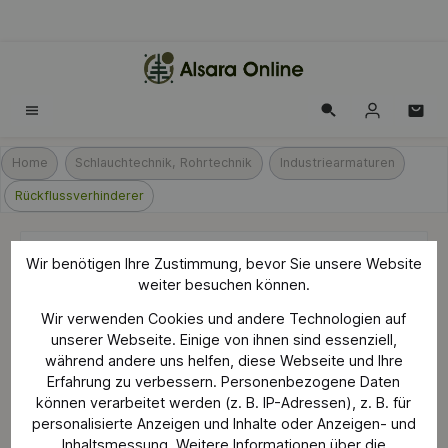
alt springen
Home
Schlauchtechnik, Rohrtechnik
Industriearmaturen
Rückflussverhinderer
Ecostat Select Waschbecken
Wir benötigen Ihre Zustimmung, bevor Sie unsere Website
weiter besuchen können.
Rückflussverhinderer Chrom
Wir verwenden Cookies und andere Technologien auf
unserer Webseite. Einige von ihnen sind essenziell,
während andere uns helfen, diese Webseite und Ihre
Erfahrung zu verbessern. Personenbezogene Daten
Bildergalerie überspringen
können verarbeitet werden (z. B. IP-Adressen), z. B. für
personalisierte Anzeigen und Inhalte oder Anzeigen- und
Inhaltsmessung. Weitere Informationen über die