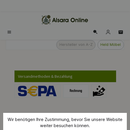
alt springen
Hersteller von A-Z
Held Möbel
Versandmethoden & Bezahlung
Wir benötigen Ihre Zustimmung, bevor Sie unsere Website
Produkte filtern
weiter besuchen können.