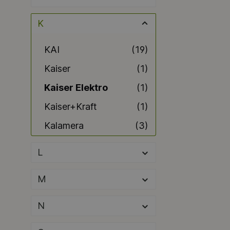
K
KAI
(19)
Kaiser
(1)
Kaiser Elektro
(1)
Kaiser+Kraft
(1)
Kalamera
(3)
(5)
L
KARASTO Armaturenfabrik Oehler
Kärcher
(17)
M
Kärcher
(37)
N
Kärcher
(235)