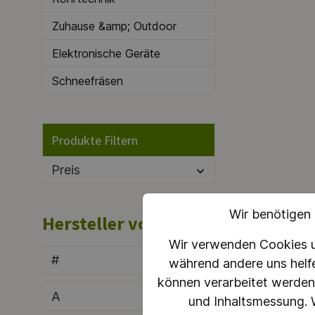
ausges
benutz
Zuhause &amp; Outdoor
ermögl
Temper
Elektronische Geräte
Wünsch
ein an
Schneefräsen
Optimi
und nu
mit di
der Ih
auch Ef
Produkte Filtern
in den
MPPT H
Preis
einfac
kann!
Wir benötigen
Hersteller von A-Z
Wir verwenden Cookies un
#
während andere uns helf
können verarbeitet werden (
A
und Inhaltsmessung. W