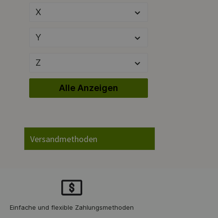
KLOTZ Technics
(47)
X
Kludi
(4)
Y
KnappWulf
(1)
Kochstation
(1)
Z
Koenic
(2)
Alle Anzeigen
Könner & Söhnen
(14)
(12)
KÖRO König & Ronneberger
Versandmethoden
Kraftwerk
(1)
Kränzle
(49)
Kreg
(2)
Kress
(1)
Einfache und flexible Zahlungsmethoden
KS Tools
(21)