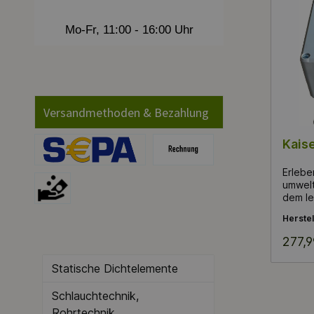
Mo-Fr, 11:00 - 16:00 Uhr
Versandmethoden & Bezahlung
Kais
kW M
Erlebe
Effiz
umwelt
Heiz
dem le
Produkt
Sola
Solarh
Herstel
Mega 
Dieser
277,9
Einsat
konzip
Statische Dichtelemente
effizie
Räumli
Schlauchtechnik,
nachha
ist mi
Rohrtechnik