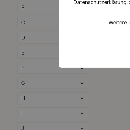
Datenschutzerklärung. 
B
C
Weitere 
D
E
F
G
H
I
J