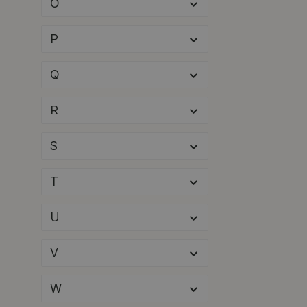
O
Kasumi
(2)
Kawasaki
(4)
P
KBS
(6)
Q
Kendrion Kuhnke
(1)
Kermi
(227)
R
KESSEL
(10)
S
Keuco
(3)
T
KKT Kolbe
(2)
Klarstein
(6)
U
Klarstein
(26)
V
Klarstein
(6)
Kleining
(1)
W