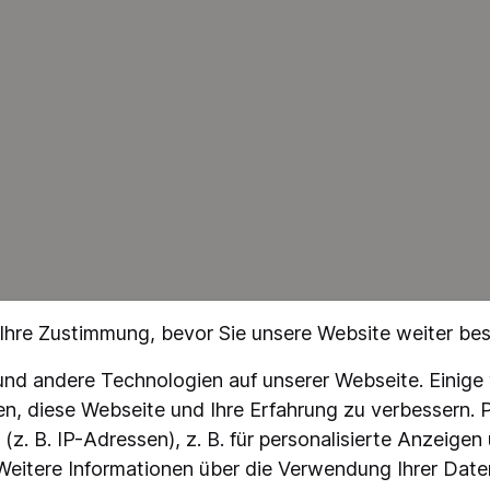
tattet, das eine einfache und
erfreundliche Bedienung
icht. Dadurch können Sie die
atur Ihrer Heizung nach Ihren
en anpassen und stets für
genehmes Raumklima sorgen.
eren Sie Ihre Energiekosten
tzen Sie die Kraft der Sonne
esem hochmodernen Heizstab,
nen nicht nur Komfort, sondern
fizienz bietet. Investieren Sie
 Kaiser Elektro Mega PV 3 KW
eizstab und erleben Sie, wie
h nachhaltige Wärme sein
 Ihre Zustimmung, bevor Sie unsere Website weiter be
d andere Technologien auf unserer Webseite. Einige v
en, diese Webseite und Ihre Erfahrung zu verbessern
z. B. IP-Adressen), z. B. für personalisierte Anzeigen
eitere Informationen über die Verwendung Ihrer Daten