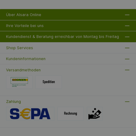
Sie benötigen, um Ihren Rasen schnell und effizient
zu mähen. Zusätzlich kommt der Rasenmäher mit
einem praktischen Mulchkit und einem klappbaren
Über Alsara Online
Holm, was die Lagerung und Handhabung erleichtert.
Setzen Sie auf Qualität und Leistung mit dem Honda
HRG 466C1 SK EP IZY – für einen perfekten Rasen das
Ihre Vorteile bei uns
ganze Jahr über!
Kundendienst & Beratung erreichbar von Montag bis Freitag
Shop Services
Kundeninformationen
Versandmethoden
Zahlung