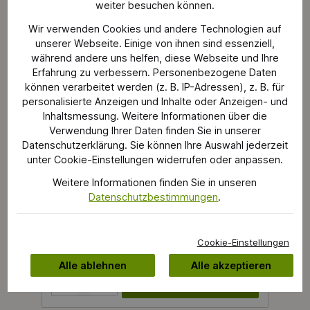
des Honda DP 3660 XA – der ideale Begleiter für Ihre
weiter besuchen können.
Gartenarbeit!
Wir verwenden Cookies und andere Technologien auf
unserer Webseite. Einige von ihnen sind essenziell,
während andere uns helfen, diese Webseite und Ihre
Erfahrung zu verbessern. Personenbezogene Daten
können verarbeitet werden (z. B. IP-Adressen), z. B. für
personalisierte Anzeigen und Inhalte oder Anzeigen- und
Inhaltsmessung. Weitere Informationen über die
Verwendung Ihrer Daten finden Sie in unserer
Datenschutzerklärung. Sie können Ihre Auswahl jederzeit
unter Cookie-Einstellungen widerrufen oder anpassen.
Honda F 220 Motorhacke –
Leistungsstarke Gartenbearbeitung
Weitere Informationen finden Sie in unseren
Die Honda Motorhacke F 220 ist der ideale Partner
Datenschutzbestimmungen
.
für alle Garten- und Landschaftsarbeiten. Mit einem
leistungsstarken Honda Motor, der 2,04 PS
entwickelt, bietet sie Ihnen die nötige Energie, um
Hersteller:
Honda
auch anspruchsvollere Aufgaben mühelos zu
bewältigen. Als Benzin-Motorhacke überzeugt sie
Cookie-Einstellungen
durch ihre Effizienz und Flexibilität. Die Arbeitsbreite
692,99 €*
von 45 cm ermöglicht ein schnelles und präzises
Alle ablehnen
Alle akzeptieren
Arbeiten, während die Arbeitstiefe von bis zu 26 cm
sicherstellt, dass Sie den Boden gründlich lockern
Produkt Anzahl: Gib den gewünschten Wert ein oder benutze die Schaltflächen 
können. Mit einer beeindruckenden Drehzahl von
4.800 U/min erledigt die Motorhacke Ihre
Gartenarbeit in Rekordzeit. Der Tankinhalt von 0,67