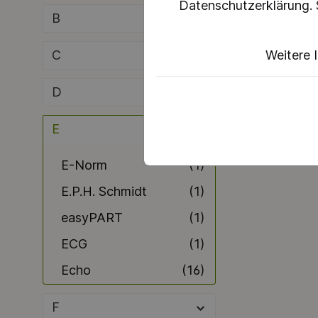
Datenschutzerklärung. 
B
C
Weitere 
D
E
E-Norm
(1)
E.P.H. Schmidt
(1)
easyPART
(1)
ECG
(1)
Echo
(16)
Eco Energy Group
(2)
F