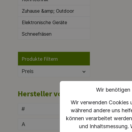
Arbeit
Zeit g
Zuhause &amp; Outdoor
können
Techno
Elektronische Geräte
überle
härtes
Schneefräsen
bewält
und Le
Holzsp
Level 
Produkte Filtern
Preis
Wir benötigen
Hersteller von A-Z
Wir verwenden Cookies un
#
während andere uns helf
können verarbeitet werden (
A
und Inhaltsmessung. W