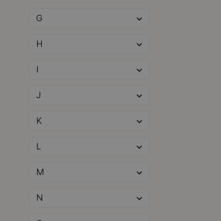
Ecomat2000
(2)
G
EDE - Ewo
(1)
EDE - JAS
(1)
H
Eder
(2)
I
EGO
(27)
Ego Power Plus
(9)
J
EGO Powerplus
(6)
K
Eibenstock
(3)
L
Einhell
(28)
Elco
(1)
M
Electrolux
(9)
N
Electrolux
(6)