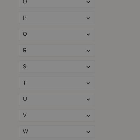
Elektra Beckum
(4)
O
Elektra Bregenz
(1)
P
elero
(1)
Q
Elica
(2)
Elica
(36)
R
Ellen
(4)
S
ELMAG
(31)
Elmar Jung
(1)
T
Elton
(10)
U
EMERSON – ASCO
(1)
V
EMKE
(2)
Enders
(2)
W
Enduro
(2)