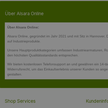
Evenes
(1)
Über Alsara Online
EWE-Armaturen
(1)
EWM
(1)
Über Alsara Online:
ewo
(16)
Alsara Online, gegründet im Jahr 2021 und mit Sitz in Hannover, De
auf Industrieprodukte.
Exquisit
(10)
Unsere Hauptproduktkategorien umfassen Industriearmaturen, Ro
Exquisit
(27)
den höchsten Qualitätsstandards entsprechen.
Wir bieten kostenlosen Telefonsupport an und gewähren ein 14-tä
Widerrufsrecht, um das Einkaufserlebnis unserer Kunden so ang
gestalten.
Shop Services
Kundeninf