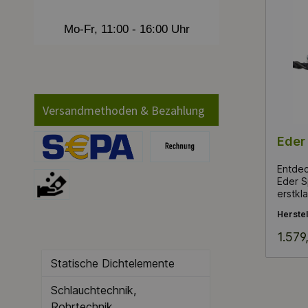
Mo-Fr, 11:00 - 16:00 Uhr
Versandmethoden & Bezahlung
Eder
Effiz
Entdec
Eder S
erstkl
Produkt
der Ih
Herstel
wesent
robust
1.579
Leistu
für di
Statische Dichtelemente
Hobbyg
Forsta
Schlauchtechnik,
einem 
für ef
Rohrtechnik