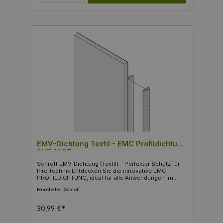
benutzerfreundlich. Sie ist nicht nur praktisch,
sondern auch äußerst leicht mit einem
Gesamtgewicht von nur 0,047 kg, was den
Handhabungs- und Installationsprozess nochmals
vereinfacht. Diese hochwertige Dichtung gehört zur
Produktgruppe der SCHROFF 19" Schränke &
Ausbauteile und wird in einer praktischen Verpackung
geliefert, die 10 Stück umfasst. Ideal für Profis und
Bastler, die Wert auf Qualität und vielseitige
Anwendung legen.
EMV-Dichtung Textil - EMC Profildichtung
9HE 10ST
Schroff EMV-Dichtung (Textil) – Perfekter Schutz für
Ihre Technik Entdecken Sie die innovative EMC
PROFILDICHTUNG, ideal für alle Anwendungen im
Bereich der elektronischen Maschinen und Geräte.
Hersteller:
Schroff
Diese spezielle Dichtung aus hochwertigem
Textilmaterial bietet nicht nur hervorragende
elektromagnetische Abschirmung, sondern
30,99 €*
garantiert auch eine zuverlässige Funktionsfähigkeit
im Temperaturbereich von -40 bis +70°C. Mit einer