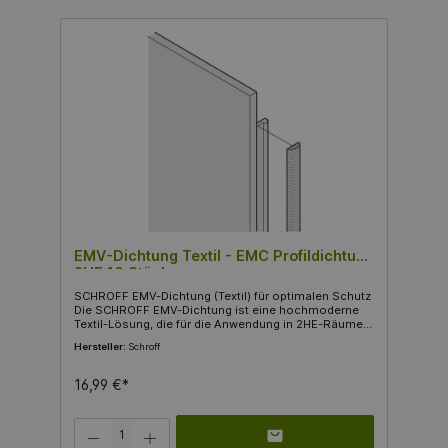
Ihre Systeme ein. Ideal für den Einsatz in SCHROFF
19" Schränken und Ausbauteilen, gewährleistet diese
Dichtung nicht nur höchste Qualität, sondern auch
Sicherheit und Langlebigkeit. Verpackt in praktischen
Einheiten von 100 Stück, ist die EMV-Textildichtung
mit einem Gesamtgewicht von nur 0,18 kg leicht
handhabbar und ideal für den gewerblichen Einsatz.
Lassen Sie sich von den Vorteilen dieser vielseitigen
Dichtung überzeugen und verbessern Sie die EMV-
Performance Ihrer Geräte heute.
EMV-Dichtung Textil - EMC Profildichtung
2HE 10 Stück
SCHROFF EMV-Dichtung (Textil) für optimalen Schutz
Die SCHROFF EMV-Dichtung ist eine hochmoderne
Textil-Lösung, die für die Anwendung in 2HE-Räumen
entwickelt wurde. Mit ermöglichen einem
Hersteller:
Schroff
Temperaturbereich von -40 °C bis +70 °C
gewährleistet diese Dichtung zuverlässigen Schutz
vor elektromagnetischen Störungen und bietet eine
16,99 €*
hervorragende Abdichtung für Ihre elektrischen
Geräte und Systeme. Durch ihre einfache Anbringung
an der Frontplatte, die seitlich in die Nut des rechten
Produkt Anzahl: Gib den gewünschten Wert ein oder benutze die Schaltflächen 
Profils geklebt wird, ist diese Dichtung sehr