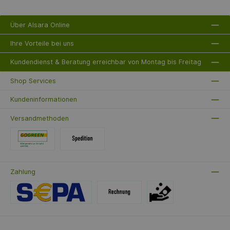
werden die durchdachten Details wie das 1-fach-
Teleskop-Auszugssystem, die Garraumbeleuchtung
und die gedämpfte Klapptür mit Zweifachverglasung
Über Alsara Online
zu schätzen wissen. Der Anschlusswert von 2.600
Watt und ein Kochfeld-Anschlusswert von 7.400 Watt
gewährleisten zudem eine schnelle und effiziente
Ihre Vorteile bei uns
Zubereitung Ihrer Lieblingsgerichte. Im Lieferumfang
sind ein Backblech und ein Grillrost enthalten, damit
Sie direkt mit dem Kochen loslegen können.
Kundendienst & Beratung erreichbar von Montag bis Freitag
Verpassen Sie nicht die Gelegenheit, Ihren
Kochbereich mit diesem herausragenden Elektroherd
Shop Services
zu bereichern!
Kundeninformationen
Versandmethoden
Zahlung